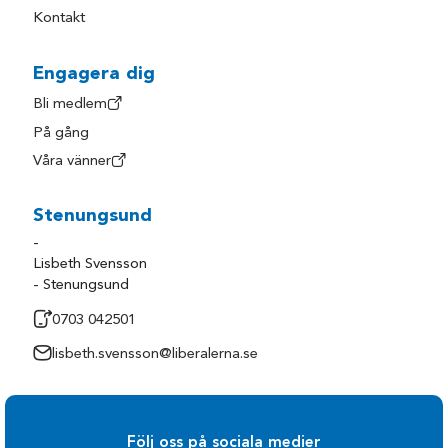
Kontakt
Engagera dig
Bli medlem
På gång
Våra vänner
Stenungsund
-
Lisbeth Svensson
- Stenungsund
0703 042501
lisbeth.svensson@liberalerna.se
Följ oss på sociala medier