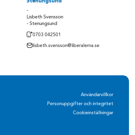
Stenungsund
-
Lisbeth Svensson
- Stenungsund
0703 042501
lisbeth.svensson@liberalerna.se
Användarvillkor
Personuppgifter och integritet
Cookieinställningar