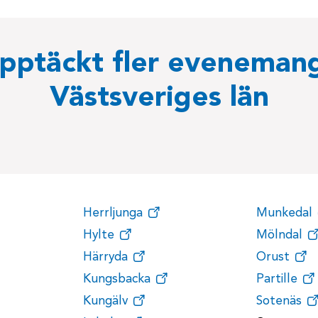
pptäckt fler evenemang
Västsveriges län
Herrljunga
Munkedal
Hylte
Mölndal
Härryda
Orust
Kungsbacka
Partille
Kungälv
Sotenäs