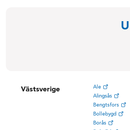
U
Ale
Västsverige
Alingsås
Bengtsfors
Bollebygd
Borås