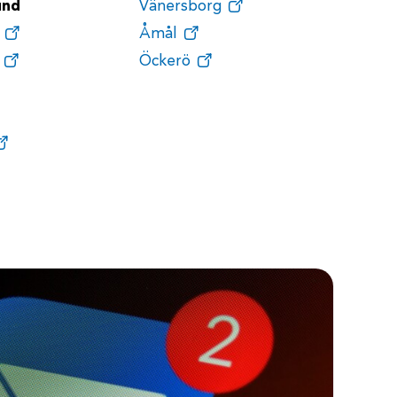
und
Vänersborg
Åmål
Öckerö