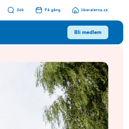
Sök
På gång
liberalerna.se
Bli medlem