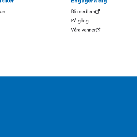
itiker
Engagera dig
son
Bli medlem
På gång
Våra vänner