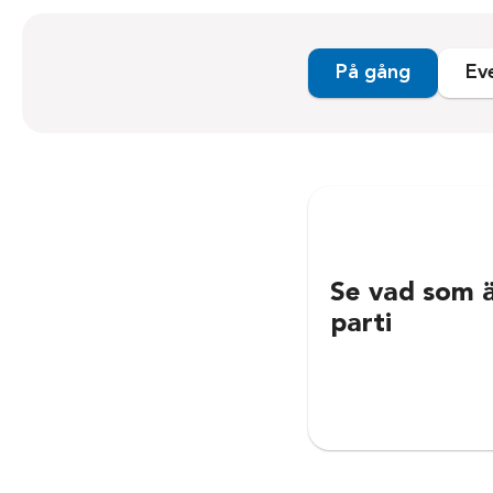
På gång
Ev
Se vad som ä
parti