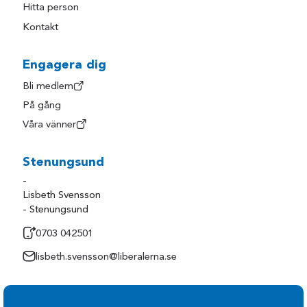
Hitta person
Kontakt
Engagera dig
Bli medlem
På gång
Våra vänner
Stenungsund
-
Lisbeth Svensson
- Stenungsund
0703 042501
lisbeth.svensson@liberalerna.se